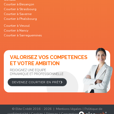
Courtier à Besançon
Courtier à Strasbourg
Courtier à Saverne
Courtier à Phalsbourg
Courtier à Vesoul
Courtier à Nancy
Courtier à Sarreguemines
VALORISEZ VOS COMPETENCES
ET VOTRE AMBITION
REJOIGNEZ UNE EQUIPE
DYNAMIQUE ET PROFESSIONNELLE
DEVENEZ COURTIER EN PRÊT
©
Elite Crédit
2016 - 2026
|
Mentions légales
|
Politique de
confidentialité
|
Cookies
|
Sitemap
|
Conception